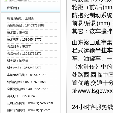
轮距（前/后)m
联系我们
防抱死制动系统
销售总经理：王绪新
前悬/后悬(mm)： 
总经理热线：18463718888
其它：该车搅拌容
技术部：王梓宸
技术咨询：15864542777
山东梁山通宇集
售后服务：王新宇
栏式运输
半
挂车
售后热线：13953752271
车、油罐车、一
财务部：陈亚楠
《水浒传》中的“
财务热线：13562432271
处路西,西临中
车辆保养咨询：18853752271
置优越,交通十分
销售部热线：0537-7602558
全国免费热线：400-622-0537
址www.lsgcwxx
咨询QQ：862740243
公司企业网址：www.lsgcwxx.com
24小时客服热线1
自卸车辆网站：www.slgcjd.com