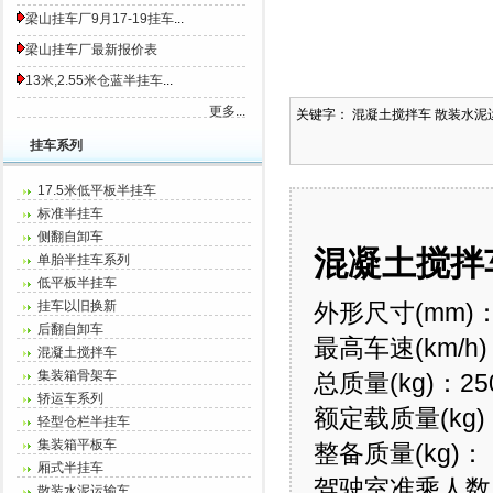
梁山挂车厂9月17-19挂车
...
梁山挂车厂最新报价表
13米,2.55米仓蓝半挂车
...
更多...
关键字： 混凝土搅拌车 散装水泥
挂车系列
17.5米低平板半挂车
标准半挂车
侧翻自卸车
混凝土搅拌
单胎半挂车系列
低平板半挂车
挂车以旧换新
外形尺寸(mm)：
后翻自卸车
最高车速(km/h
混凝土搅拌车
集装箱骨架车
总质量(kg)：25
轿运车系列
额定载质量(kg)：
轻型仓栏半挂车
集装箱平板车
整备质量(kg)： 
厢式半挂车
驾驶室准乘人数
散装水泥运输车