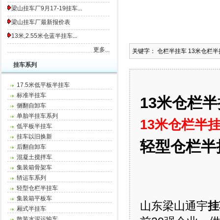
梁山挂车厂9月17-19挂车
...
梁山挂车厂最新报价表
13米,2.55米仓蓝半挂车
...
更多...
关键字： 仓栏半挂车 13米仓栏
挂车系列
17.5米低平板半挂车
标准半挂车
13米仓栏
侧翻自卸车
单胎半挂车系列
13米仓栏半
低平板半挂车
挂车以旧换新
轻型仓栏半
后翻自卸车
混凝土搅拌车
集装箱骨架车
轿运车系列
轻型仓栏半挂车
集装箱平板车
山东梁山通宇
挂
厢式半挂车
散装水泥运输车