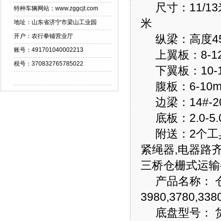
尺寸：11/13米*
特种车辆网站：www.zggcjt.com
米
地址：山东省济宁市梁山工业园
开户：农行拳铺营业厅
纵梁：高度450
账号：491701040002213
上翼板：8-1
税号：370832765785022
下翼板：10-1
腹板：6-10
边梁：14#-2
底板：2.0-5
附送：2个工具箱
紧绳器,电器路
三桥仓栅式运输
产品名称： 
3980,3780,338
底盘型号： 货厢尺寸