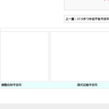
上一篇：
17.5米*3米低平板半挂
半挂车
厢式运输半挂车