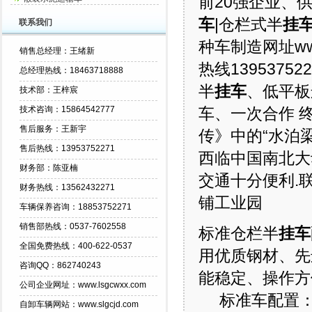
前20强企业、
车
|仓栏式半
挂
联系我们
种车制造网址www.
销售总经理：王绪新
热线1395375
总经理热线：18463718888
半
挂车
、低平板
技术部：王梓宸
技术咨询：15864542777
车、一次合作 
售后服务：王新宇
传》中的“水泊梁
售后热线：13953752271
西临中国南北大
财务部：陈亚楠
交通十分便利.联
财务热线：13562432271
铺工业园
车辆保养咨询：18853752271
销售部热线：0537-7602558
标准仓栏半
挂车
全国免费热线：400-622-0537
用优质钢材、先
咨询QQ：862740243
能稳定、操作方
公司企业网址：www.lsgcwxx.com
标准车配置
自卸车辆网站：www.slgcjd.com