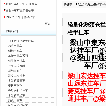
梁山挂车厂9月17-19挂车
...
关键字： 12立方混凝土搅拌车 
梁山挂车厂最新报价表
13米,2.55米仓蓝半挂车
...
轻量化鹅颈仓栏
更多...
栏半挂车
挂车系列
梁山中集东
17.5米低平板半挂车
标准半挂车
达挂车厂@
侧翻自卸车
@
梁山四通
单胎半挂车系列
低平板半挂车
车厂
@
挂车以旧换新
后翻自卸车
梁山宏达挂车
混凝土搅拌车
集装箱骨架车
山远东挂车厂
轿运车系列
赛克挂车厂@
轻型仓栏半挂车
集装箱平板车
通挂车厂
@梁
厢式半挂车
散装水泥运输车