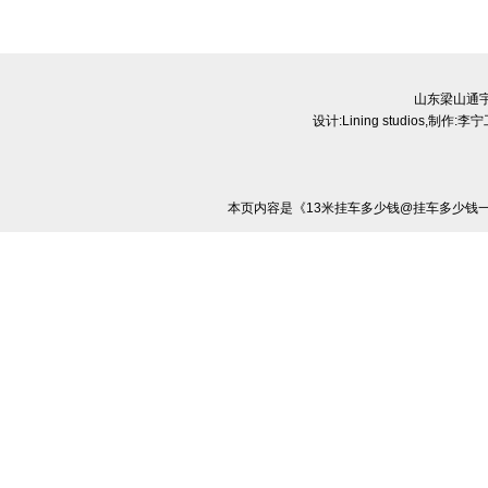
山东梁山通
设计:
Lining studios
,制作:
李宁
本页内容是《13米挂车多少钱@挂车多少钱一