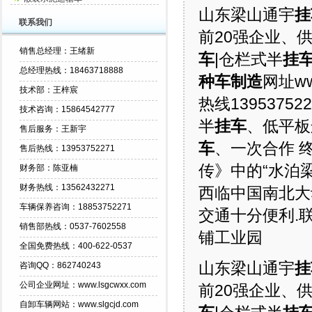
山东梁山通宇
挂
联系我们
前20强企业、
销售总经理：王绪新
车
|仓栏式半
挂
总经理热线：18463718888
种车制造
网址ww
技术部：王梓宸
热线1395375
技术咨询：15864542777
半
挂车
、低平板
售后服务：王新宇
车
、一次合作 
售后热线：13953752271
传》中的“水泊梁
财务部：陈亚楠
财务热线：13562432271
西临中国南北大
车辆保养咨询：18853752271
交通十分便利.联
销售部热线：0537-7602558
铺工业园
全国免费热线：400-622-0537
山东梁山通宇
挂
咨询QQ：862740243
公司企业网址：www.lsgcwxx.com
前20强企业、
自卸车辆网站：www.slgcjd.com