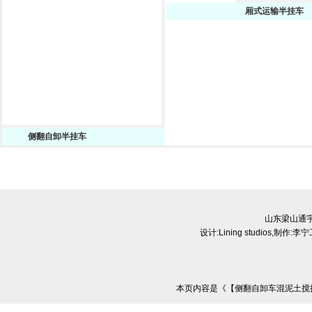
厢式运输半挂车
侧翻自卸半挂车
山东梁山通
设计:
Lining studios
,制作:
李宁
本页内容是《【侧翻自卸车混泥土