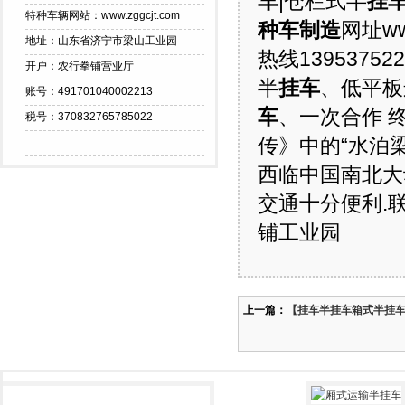
车
|仓栏式半
挂
特种车辆网站：www.zggcjt.com
种车制造
网址ww
地址：山东省济宁市梁山工业园
热线1395375
开户：农行拳铺营业厅
半
挂车
、低平板
账号：491701040002213
车
、一次合作 
税号：370832765785022
传》中的“水泊梁
西临中国南北大
交通十分便利.联
铺工业园
上一篇：
【挂车半挂车箱式半挂