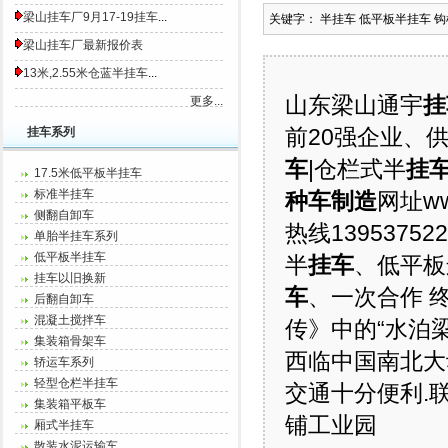
梁山挂车厂9月17-19挂车
...
关键字： 半挂车 低平板半挂车 
梁山挂车厂最新报价表
13米,2.55米仓蓝半挂车
...
山东梁山通宇
挂
更多...
前20强企业、
挂车系列
车
|仓栏式半
挂
17.5米低平板半挂车
标准半挂车
种车制造
网址ww
侧翻自卸车
热线1395375
单胎半挂车系列
低平板半挂车
半
挂车
、低平板
挂车以旧换新
车
、一次合作 
后翻自卸车
混凝土搅拌车
传》中的“水泊梁
集装箱骨架车
西临中国南北大
轿运车系列
轻型仓栏半挂车
交通十分便利.联
集装箱平板车
铺工业园
厢式半挂车
散装水泥运输车