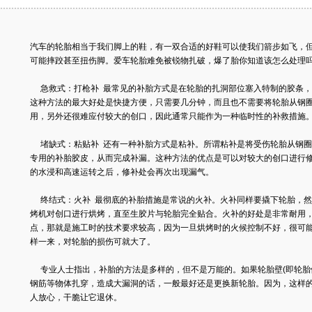
汽车的轮胎相当于我们脚上的鞋，有一双合适的好鞋可以使我们箭步如飞，
可能摔跤甚至扭伤脚。爱车轮胎难免被锐物扎破，爆了胎你知道该怎么处理
急救式：打枪补 最常见的补胎方式是在轮胎的扎洞部位塞入特制的胶条，
这种方法的最大好处是快捷方便，只需要几分钟，而且也不需要将轮胎从钢
用，另外还很难应付较大的创口，因此通常只能作为一种临时性的补救措施
堵缺式：粘贴补 还有一种补胎方式是粘补。所谓粘补是将受伤轮胎从钢圈
专用的补胎胶皮，从而完成补漏。这种方法的优点是可以对较大的创口进行
的水浸和高速运转之后，修补处会再次出现漏气。
终结式：火补 最彻底的补胎措施是常说的火补。火补同样要撬下轮胎，然
烤机对创口进行烘烤，直至生胶片与轮胎完全贴合。火补的好处是非常耐用
点，那就是施工时的技术要求较高，因为一旦烘烤时的火候控制不好，很可
样一来，对轮胎的损伤可就大了。
专业人士指出，补胎的方法是多样的，但不是万能的。如果轮胎壁(即轮胎侧
钢筋等物体扎穿，造成大漏洞的话，一般最好还是更换新轮胎。因为，这样
人放心，干脆让它退休。