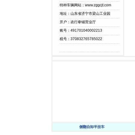
特种车辆网站：www.zggcjt.com
地址：山东省济宁市梁山工业园
开户：农行拳铺营业厅
账号：491701040002213
税号：370832765785022
侧翻自卸半挂车