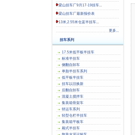
梁山挂车厂9月17-19挂车
...
梁山挂车厂最新报价表
13米,2.55米仓蓝半挂车
...
更多...
挂车系列
17.5米低平板半挂车
标准半挂车
侧翻自卸车
单胎半挂车系列
低平板半挂车
挂车以旧换新
后翻自卸车
混凝土搅拌车
集装箱骨架车
轿运车系列
轻型仓栏半挂车
集装箱平板车
厢式半挂车
散装水泥运输车