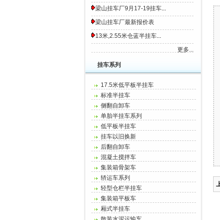
梁山挂车厂9月17-19挂车
...
梁山挂车厂最新报价表
13米,2.55米仓蓝半挂车
...
更多...
挂车系列
17.5米低平板半挂车
标准半挂车
侧翻自卸车
单胎半挂车系列
低平板半挂车
挂车以旧换新
后翻自卸车
混凝土搅拌车
集装箱骨架车
轿运车系列
轻型仓栏半挂车
集装箱平板车
厢式半挂车
散装水泥运输车