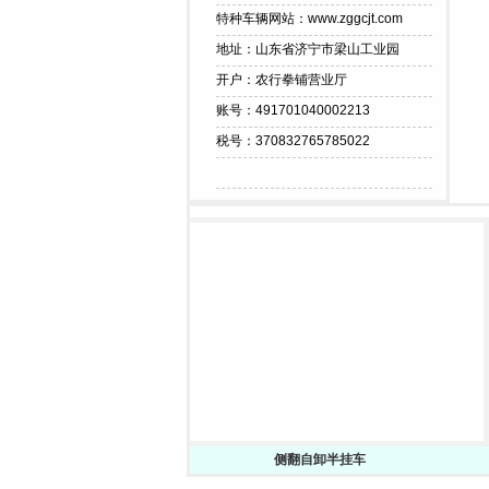
特种车辆网站：www.zggcjt.com
地址：山东省济宁市梁山工业园
开户：农行拳铺营业厅
账号：491701040002213
税号：370832765785022
侧翻自卸半挂车