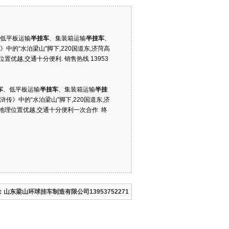
低平板运输
半挂车
、集装箱运输
半挂车
、
的“水泊梁山"脚下,220国道东,济菏高
优越,交通十分便利. 销售热线 13953
车
、低平板运输
半挂车
、集装箱运输
半挂
》中的“水泊梁山"脚下,220国道东,济
地理位置优越,交通十分便利一次合作 终
：
山东梁山环球挂车制造有限公司13953752271