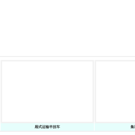
厢式运输半挂车
集装箱骨架