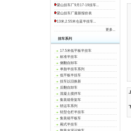
梁山挂车厂9月17-19挂车
...
梁山挂车厂最新报价表
13米,2.55米仓蓝半挂车
...
更多...
挂车系列
17.5米低平板半挂车
标准半挂车
侧翻自卸车
单胎半挂车系列
低平板半挂车
挂车以旧换新
后翻自卸车
混凝土搅拌车
集装箱骨架车
轿运车系列
轻型仓栏半挂车
集装箱平板车
厢式半挂车
散装水泥运输车