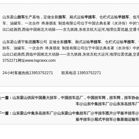
山东梁山
挂车
生产基地，定做全新
挂车
、厢式运输
半
挂车
、仓栏式运输
半
挂车
、低
车、油罐车、一次合作 终身朋友 制造有限公司位于中国古典名著《水浒传》中的“水泊
出口处路西,西临中国南北大动脉——京九铁路,东依京杭大运河,地理位置优越,交通十分便利
山东梁山通宇集团
挂车
公司 定做全新
挂车
、厢式运输
半
挂车
、仓栏式运输
半
挂车
、
卸车、油罐车、一次合作 终身朋友 制造有限公司位于中国古典名著《水浒传》中的“水
山出口处路西,西临中国南北大动脉——京九铁路,东依京杭大运河,地理位置优越,交通
3752271网址www.lsgcwxx.com
24小时客服热线13953752271 联系电话 13953752271
上一篇：
山东梁山供应中国最大挂车，中国挂车总厂，中国挂车网，挂车网，挂车协会
车@山东中集挂车厂@山东东岳挂车厂
下一篇：
山东梁山中集东岳挂车厂@山东梁山中集挂车厂@半挂车图片@平板半挂车@
板半挂车@厢式半挂车@集装箱运输车