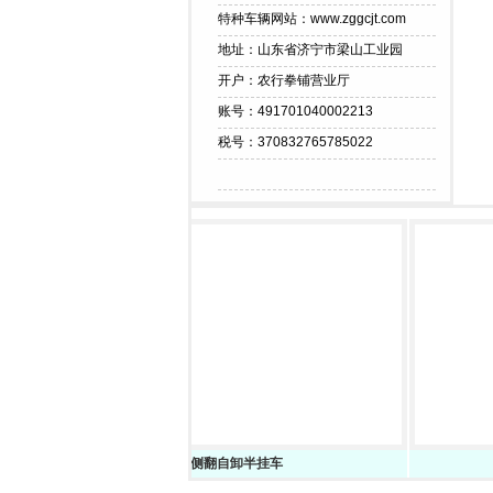
特种车辆网站：www.zggcjt.com
地址：山东省济宁市梁山工业园
开户：农行拳铺营业厅
账号：491701040002213
税号：370832765785022
侧翻自卸半挂车