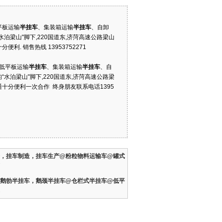
平板运输
半
挂车
、集装箱运输
半
挂车
、自卸
梁山"脚下,220国道东,济菏高速公路梁山
. 销售热线 13953752271
低平板运输
半
挂车
、集装箱运输
半
挂车
、自
泊梁山"脚下,220国道东,济菏高速公路梁
十分便利一次合作 终身朋友联系电话1395
，挂车制造，挂车生产@粉粒物料运输车@罐式
鹅勃半挂车，鹅颈半挂车@仓栏式半挂车@低平