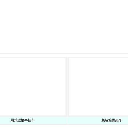
厢式运输半挂车
集装箱骨架车
山东梁山通宇集团挂车制造有限公司 版权所有
设计:
Lining studios
,制作:
李宁工作室
,支持:
济宁速创科技有限公司
管理
网站地图