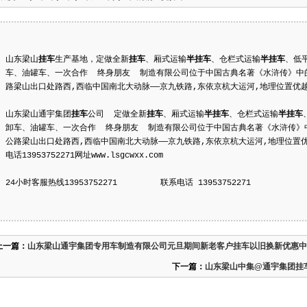
山东梁山
挂车
生产基地，定做全新
挂车
、厢式运输
半
挂车
、仓栏式运输
半
挂车
、低
车、油罐车、一次合作 终身朋友 制造有限公司位于中国古典名著《水浒传》中的“
路梁山出口处路西,西临中国南北大动脉——京九铁路,东依京杭大运河,地理位置优越,交通
山东梁山通宇集团
挂车
公司 定做全新
挂车
、厢式运输
半
挂车
、仓栏式运输
半
挂车
卸车、油罐车、一次合作 终身朋友 制造有限公司位于中国古典名著《水浒传》中的
公路梁山出口处路西,西临中国南北大动脉——京九铁路,东依京杭大运河,地理位置
电话13953752271网址www.lsgcwxx.com
24小时客服热线13953752271 联系电话 13953752271
上一篇：
山东梁山通宇集团专用车制造有限公司元旦期间新老客户挂车以旧换新优惠中热线1
下一篇：
山东梁山中集@通宇集团挂车厂