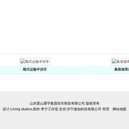
厢式运输半挂车
集装箱骨架车
山东梁山通宇集团挂车制造有限公司 版权所有
设计:
Lining studios
,制作:
李宁工作室
,支持:
济宁速创科技有限公司
管理
网站地图