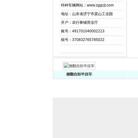
特种车辆网站：www.zggcjt.com
地址：山东省济宁市梁山工业园
开户：农行拳铺营业厅
账号：491701040002213
税号：370832765785022
侧翻自卸半挂车