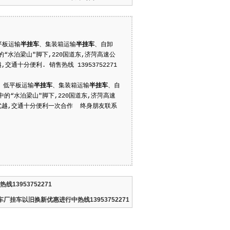
平板运输
半
挂车
、集装箱运输
半
挂车
、自卸
水泊梁山"脚下,220国道东,济菏高速公
十分便利. 销售热线 13953752271
、低平板运输
半
挂车
、集装箱运输
半
挂车
、自
“水泊梁山"脚下,220国道东,济菏高速
优越,交通十分便利一次合作 终身朋友联系
3953752271
挂车以旧换新优惠进行中热线13953752271