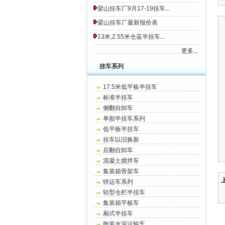
梁山挂车厂9月17-19挂车
...
梁山挂车厂最新报价表
13米,2.55米仓蓝半挂车
...
更多...
挂车系列
17.5米低平板半挂车
标准半挂车
侧翻自卸车
单胎半挂车系列
低平板半挂车
挂车以旧换新
后翻自卸车
混凝土搅拌车
集装箱骨架车
轿运车系列
轻型仓栏半挂车
集装箱平板车
厢式半挂车
散装水泥运输车